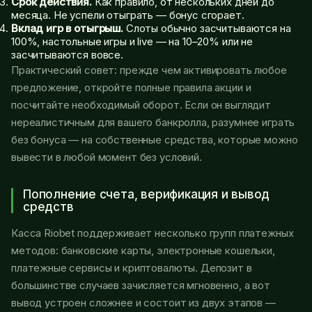
Срок действия.
Как правило, от нескольких дней до
месяца. Не успели отыграть — бонус сгорает.
Вклад игр в отыгрыш.
Слоты обычно засчитываются на
100%, настольные игры и live — на 10–20% или не
засчитываются вовсе.
Практический совет: прежде чем активировать любое
предложение, откройте полные правила акции и
посчитайте необходимый оборот. Если он выглядит
нереалистичным для вашего банкролла, разумнее играть
без бонуса — на собственные средства, которые можно
вывести в любой момент без условий.
Пополнение счета, верификация и вывод
средств
Касса Riobet поддерживает несколько групп платежных
методов: банковские карты, электронные кошельки,
платежные сервисы и криптовалюты. Депозит в
большинстве случаев зачисляется мгновенно, а вот
вывод устроен сложнее и состоит из двух этапов —