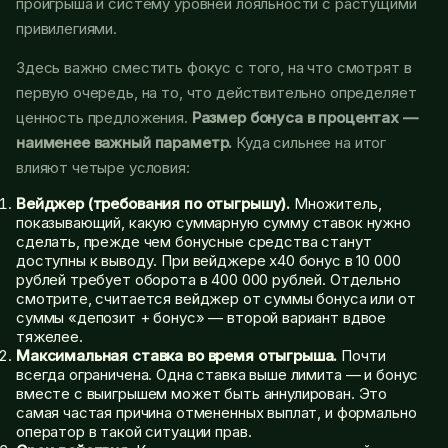
проигрыша и систему уровней лояльности с растущими
привилегиями.
Здесь важно сместить фокус с того, на что смотрят в
первую очередь, на то, что действительно определяет
ценность предложения.
Размер бонуса в процентах —
наименее важный параметр.
Куда сильнее на итог
влияют четыре условия:
Вейджер (требования по отыгрышу).
Множитель,
показывающий, какую суммарную сумму ставок нужно
сделать, прежде чем бонусные средства станут
доступны к выводу. При вейджере x40 бонус в 10 000
рублей требует оборота в 400 000 рублей. Отдельно
смотрите, считается вейджер от суммы бонуса или от
суммы «депозит + бонус» — второй вариант вдвое
тяжелее.
Максимальная ставка во время отыгрыша.
Почти
всегда ограничена. Одна ставка выше лимита — и бонус
вместе с выигрышем может быть аннулирован. Это
самая частая причина отмененных выплат, и формально
оператор в такой ситуации прав.