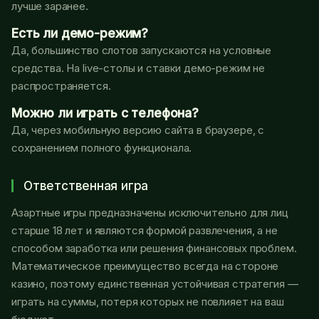
лучше заранее.
Есть ли демо-режим?
Да, большинство слотов запускаются на условные
средства. На live-столы и ставки демо-режим не
распространяется.
Можно ли играть с телефона?
Да, через мобильную версию сайта в браузере, с
сохранением полного функционала.
Ответственная игра
Азартные игры предназначены исключительно для лиц
старше 18 лет и являются формой развлечения, а не
способом заработка или решения финансовых проблем.
Математическое преимущество всегда на стороне
казино, поэтому единственная устойчивая стратегия —
играть на суммы, потеря которых не повлияет на ваш