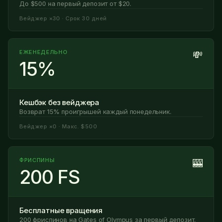
До $500 на первый депозит от $20.
Вейджер ×30 · Срок 30 дней
ЕЖЕНЕДЕЛЬНО
💸
15%
Кешбэк без вейджера
Возврат 15% проигрышей каждый понедельник.
Вейджер ×0 · Макс. $500
ФРИСПИНЫ
🎰
200 FS
Бесплатные вращения
200 фриспинов на Gates of Olympus за первый депозит.