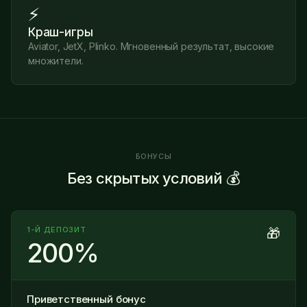
⚡
Краш-игры
Aviator, JetX, Plinko. Мгновенный результат, высокие
множители.
БОНУСЫ
Без скрытых условий 💰
1-Й ДЕПОЗИТ
🎁
200%
Приветственный бонус